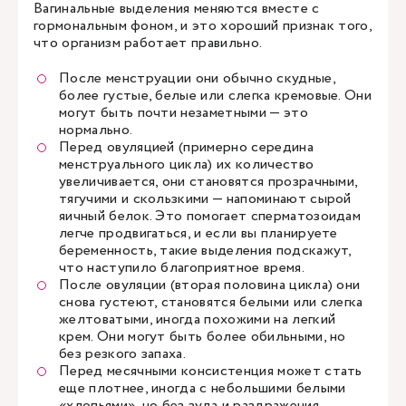
Вагинальные выделения меняются вместе с
гормональным фоном, и это хороший признак того,
что организм работает правильно.
После менструации они обычно скудные,
более густые, белые или слегка кремовые. Они
могут быть почти незаметными — это
нормально.
Перед овуляцией (примерно середина
менструального цикла) их количество
увеличивается, они становятся прозрачными,
тягучими и скользкими — напоминают сырой
яичный белок. Это помогает сперматозоидам
легче продвигаться, и если вы планируете
беременность, такие выделения подскажут,
что наступило благоприятное время.
После овуляции (вторая половина цикла) они
снова густеют, становятся белыми или слегка
желтоватыми, иногда похожими на легкий
крем. Они могут быть более обильными, но
без резкого запаха.
Перед месячными консистенция может стать
еще плотнее, иногда с небольшими белыми
«хлопьями», но без зуда и раздражения.