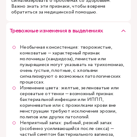
сигнализировать о проблемах со здоровьем.
Важно знать эти признаки, чтобы вовремя
обратиться за медицинской помощью.
Тревожные изменения в выделениях
Необычная консистенция: творожистые,
комковатые — характерный признак
молочницы (кандидоза), пенистые или
пузырящиеся могут указывать на трихомониаз,
очень густые, плотные, с хлопьями
сигнализируют о возможных патологических
процессах.
Изменение цвета: желтые, зеленоватые или
сероватые оттенки — возможный признак
бактериальной инфекции или ИППП,
коричневатые или с прожилками крови вне
менструации требуют исключения эрозии,
полипов или других патологий.
Неприятный запах: рыбный, резкий запах
(особенно усиливающийся после секса) —
частый симптом бактериального вагиноза,