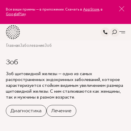
Все ваши приемы — в приложении. Скачать в
AppStore
, в
GooglePlay
.
Главная
Заболевания
Зоб
Зоб
Зоб щитовидной железы — одно из самых
распространенных эндокринных заболеваний, которое
характеризуется стойким видимым увеличением размера
щитовидной железы. С ним сталкиваются как женщины,
так и мужчины в разном возрасте.
Диагностика
Лечение