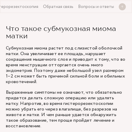
терорезектоскопия
Обратная связь
Вопросы и ответы
Что такое субмукозная миома
матки
Субмукозная миома растет под слизистой оболочкой
матки. Она увеличивает ее площадь, нарушает
сокращения мышечного слоя и приводит к тому, что во
время менструации отторгается очень много
эндометрия. Поэтому даже небольшой узел размером
1–2 см может быть причиной сильной боли и обильных
кровотечений.
Выраженные симптомы не означают, что обязательно
придется делать сложную операцию или удалять
матку. Напротив, во время гистерорезектоскопии
можно убрать его через влагалище, без разрезов на
животе и матке. И чем раньше удается обнаружить
такое образование, тем проще пройдет лечение и
восстановление.