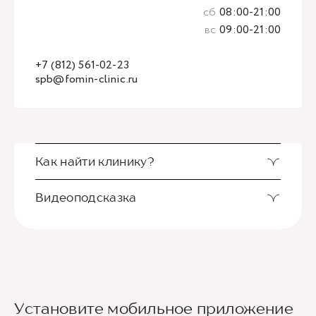
сб
08:00-21:00
вс
09:00-21:00
+7 (812) 561-02-23
spb@fomin-clinic.ru
Как найти клинику?
Видеоподсказка
Также вы можете воспользоваться
видеоподсказкой. Здесь подробный маршрут от
калитки ЖК "Русский дом" до входа в клинику.
Клиника находится в самом центре Санкт-
Петербурга, по адресу Басков переулок, дом 2,
на территории ЖК «Русский дом».
Установите мобильное приложение