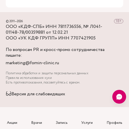
между ЖК и магазином «Верный».
Для прохода на территорию нужно набрать на
домофоне код, который вы получите в СМС, а
© 2011—2026
затем пройти прямо вдоль дома. Вход в клинику
ООО «КДФ-СПБ» ИНН 7811736556, № Л041-
будет слева.Территория ЖК закрытая, поэтому
01148-78/00359881 от 12.02.21
ваш визит к специалистам клиники будет
ООО «УК КДФ ГРУПП» ИНН 7707421905
максимально комфортным и конфиденциальным.
По вопросам PR и кросс-промо сотрудничества
Если заблудитесь, вы всегда можете позвонить
пишите:
нам, и мы вам поможем добраться до цели.
marketing@fomin-clinic.ru
Политика обработки и защиты персональных данных
Правила использования куки
Есть противопоказания, посоветуйтесь с врачом.
Версия для слабовидящих
Акции
Врачи
Запись
Услуги
Профиль