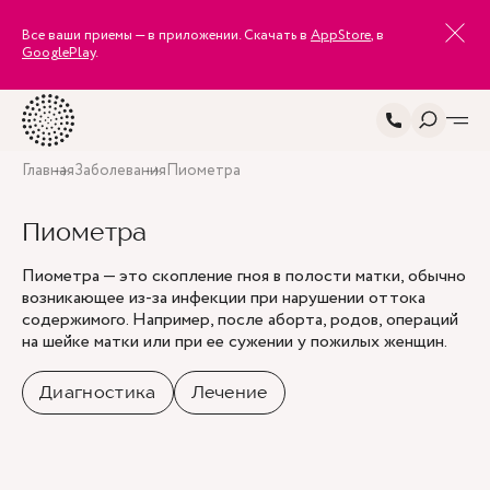
Все ваши приемы — в приложении. Скачать в
AppStore
, в
GooglePlay
.
Главная
Заболевания
Пиометра
Пиометра
Пиометра — это скопление гноя в полости матки, обычно
возникающее из-за инфекции при нарушении оттока
содержимого. Например, после аборта, родов, операций
на шейке матки или при ее сужении у пожилых женщин.
Диагностика
Лечение