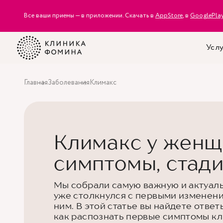
Все ваши приемы — в приложении. Скачать в
AppStore
, в
GooglePla
Услу
Главная
Заболевания
Климакс
Климакс у женщи
симптомы, стад
Мы собрали самую важную и актуал
уже столкнулся с первыми изменени
ним. В этой статье вы найдете ответ
как распознать первые симптомы кл