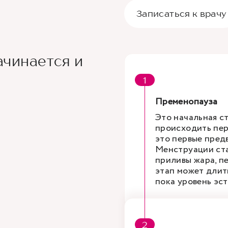
Записаться к врачу
ачинается и
Пременопауза
Это начальная ст
происходить пер
это первые пред
Менструации ста
приливы жара, п
этап может длить
пока уровень эс