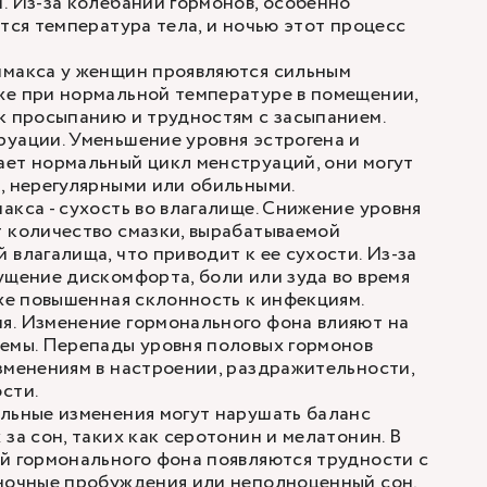
. Из-за колебаний гормонов, особенно
ется температура тела, и ночью этот процесс
имакса у женщин проявляются сильным
же при нормальной температуре в помещении,
к просыпанию и трудностям с засыпанием.
руации
. Уменьшение уровня эстрогена и
ает нормальный цикл менструаций, они могут
, нерегулярными или обильными.
акса - сухость во влагалище. Снижение уровня
 количество смазки, вырабатываемой
 влагалища, что приводит к ее сухости. Из-за
ущение дискомфорта, боли или зуда во время
кже повышенная склонность к инфекциям.
я. Изменение гормонального фона влияют на
темы. Перепады уровня половых гормонов
зменениям в настроении, раздражительности,
сти.
льные изменения могут нарушать баланс
за сон, таких как серотонин и мелатонин. В
й гормонального фона появляются трудности с
 ночные пробуждения или неполноценный сон,