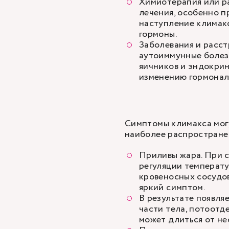
Химиотерапия или р
лечения, особенно пр
наступление климакс
гормоны.
Заболевания и расст
аутоиммунные болез
яичников и эндокрин
изменению гормонал
Симптомы климакса могу
наиболее распростране
Приливы жара. При с
регуляции температу
кровеносных сосудов
яркий симптом.
В результате появля
части тела, потоотд
может длиться от не