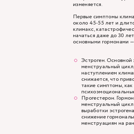
изменяется.
Первые симптомы климак
около 45-55 лет и длитс
климакс, катастрофиче
начаться даже до 30 ле
основными гормонами —
Эстроген. Основной 
менструальный цикл,
наступлением климак
снижается, что прив
такие симптомы, как
психоэмоциональные
Прогестерон. Гормон
менструальный цикл
выработки эстрогена
снижение гормональ
менструациям на ран