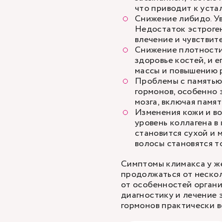
что приводит к уста
Снижение либидо. Ув
Недостаток эстроге
влечение и чувствит
Снижение плотности
здоровье костей, и 
массы и повышению 
Проблемы с памятью 
гормонов, особенно 
мозга, включая памя
Изменения кожи и во
уровень коллагена в
становится сухой и 
волосы становятся т
Симптомы климакса у же
продолжаться от нескол
от особенностей органи
диагностику и лечение 
гормонов практически в