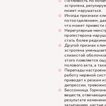
Потливость по ночам
эстрогена, регулиру
может нарушаться.
Иногда признаки кл
потоотделением, да
что может привести 
Нерегулярные менст
прогестерона наруш
стать более редкими
Другой признак клим
эстрогена уменьшает
слизистой оболочкой
этого появляется ощ
полового акта, а та
Перепады настроени
работу нервной сис
приводят к резким и
депрессии, тревожно
Бессонница. Гормона
веществ, отвечающих 
результате изменени
засыпанием, частые