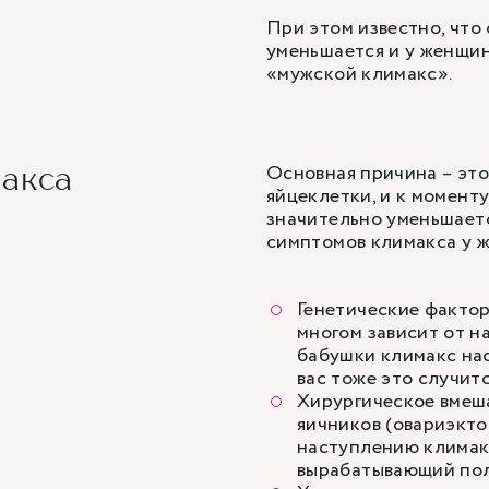
При этом известно, что
уменьшается и у женщин,
«мужской климакс».
Основная причина – это
макса
яйцеклетки, и к момент
значительно уменьшаетс
симптомов климакса у 
Генетические фактор
многом зависит от н
бабушки климакс нас
вас тоже это случит
Хирургическое вмеша
яичников (овариэкто
наступлению климакс
вырабатывающий пол