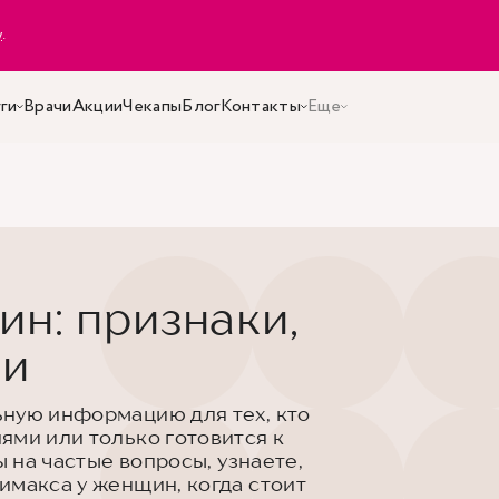
y
.
ги
Врачи
Акции
Чекапы
Блог
Контакты
Еще
н: признаки,
ии
ьную информацию для тех, кто
ями или только готовится к
ы на частые вопросы, узнаете,
имакса у женщин, когда стоит