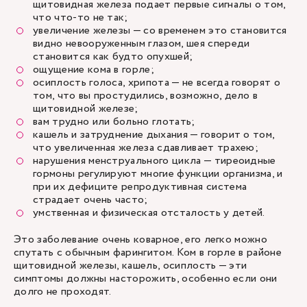
щитовидная железа подает первые сигналы о том,
что что-то не так;
увеличение железы — со временем это становится
видно невооруженным глазом, шея спереди
становится как будто опухшей;
ощущение кома в горле;
осиплость голоса, хрипота — не всегда говорят о
том, что вы простудились, возможно, дело в
щитовидной железе;
вам трудно или больно глотать;
кашель и затруднение дыхания — говорит о том,
что увеличенная железа сдавливает трахею;
нарушения менструального цикла — тиреоидные
гормоны регулируют многие функции организма, и
при их дефиците репродуктивная система
страдает очень часто;
умственная и физическая отсталость у детей.
Это заболевание очень коварное, его легко можно
спутать с обычным фарингитом. Ком в горле в районе
щитовидной железы, кашель, осиплость — эти
симптомы должны насторожить, особенно если они
долго не проходят.