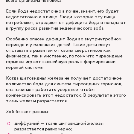
всего организма человека.
Если йода недостаточно в почве, значит, его будет
недостаточно и в пище. Люди, которые эту пищу
потребляют, страдают от дефицита йода и попадают
в группу риска развития эндемического зоба.
Особенно опасен дефицит йода во внутриутробном
периоде и у маленьких детей. Такие дети могут
отставать в развитии от своих сверстников как
физически, так и умственно, потому что тиреоидные
гормоны играют важнейшую роль в формировании
нервной системы.
Когда щитовидная железа не получает достаточное
количество йода для синтеза тиреоидных гормонов,
она начинает работать усерднее, чтобы
компенсировать этот недостаток. В результате этого
ткань железы разрастается.
Зоб
бывает разным:
диффузный
— ткань щитовидной железы
разрастается равномерно;