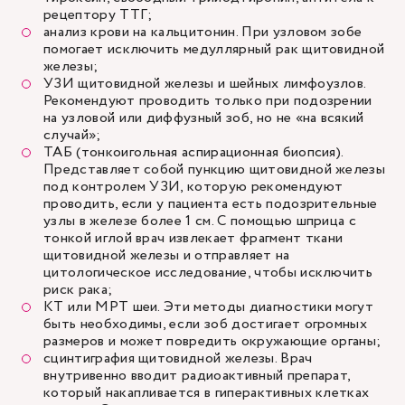
рецептору ТТГ;
анализ крови на кальцитонин. При узловом зобе
помогает исключить медуллярный рак щитовидной
железы;
УЗИ щитовидной железы
и шейных лимфоузлов.
Рекомендуют проводить только при подозрении
на узловой или диффузный зоб, но не «на всякий
случай»;
ТАБ (тонкоигольная аспирационная биопсия).
Представляет собой пункцию щитовидной железы
под контролем УЗИ, которую рекомендуют
проводить, если у пациента есть подозрительные
узлы в железе более 1 см. С помощью шприца с
тонкой иглой врач извлекает фрагмент ткани
щитовидной железы и отправляет на
цитологическое исследование, чтобы исключить
риск рака;
КТ или МРТ шеи. Эти методы диагностики могут
быть необходимы, если зоб достигает огромных
размеров и может повредить окружающие органы;
сцинтиграфия щитовидной железы. Врач
внутривенно вводит радиоактивный препарат,
который накапливается в гиперактивных клетках