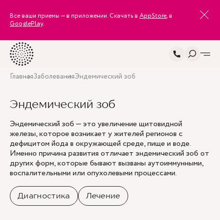
Все ваши приемы — в приложении. Скачать в
AppStore
, в
GooglePlay
.
Главная
Заболевания
Эндемический зоб
Эндемический зоб
Эндемический зоб — это увеличение щитовидной
железы, которое возникает у жителей регионов с
дефицитом йода в окружающей среде, пище и воде.
Именно причина развития отличает эндемический зоб от
других форм, которые бывают вызваны аутоиммунными,
воспалительными или опухолевыми процессами.
Диагностика
Лечение