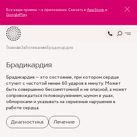
Все ваши приемы — в приложении. Скачать в
AppStore
, в
GooglePlay
.
Главная
Заболевания
Брадикардия
Брадикардия
Брадикардия — это состояние, при котором сердце
стучит с частотой менее 60 ударов в минуту. Может
быть совершенно бессимптомной и не опасной, а может
сопровождаться головокружением, шумом в ушах,
обмороками и указывать на серьезные нарушения в
работе сердца.
Диагностика
Лечение