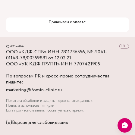
Вход в бокс, располагается с правой стороны
ЖК «Русский дом» со стороны Баскова
переулка. Вход на территорию через калитку
Принимаем к оплате:
между ЖК и магазином «Верный».
Для прохода на территорию нужно набрать на
домофоне код, который вы получите в СМС, а
© 2011—2026
затем пройти прямо вдоль дома. Вход в клинику
ООО «КДФ-СПБ» ИНН 7811736556, № Л041-
будет слева.Территория ЖК закрытая, поэтому
01148-78/00359881 от 12.02.21
ваш визит к специалистам клиники будет
ООО «УК КДФ ГРУПП» ИНН 7707421905
максимально комфортным и конфиденциальным.
По вопросам PR и кросс-промо сотрудничества
Если заблудитесь, вы всегда можете позвонить
пишите:
нам, и мы вам поможем добраться до цели.
marketing@fomin-clinic.ru
Политика обработки и защиты персональных данных
Правила использования куки
Есть противопоказания, посоветуйтесь с врачом.
Версия для слабовидящих