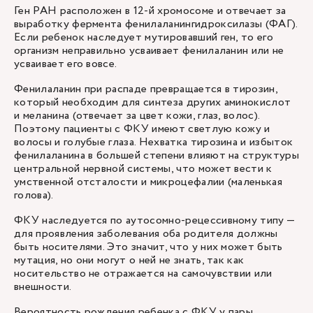
Ген PAH расположен в 12-й хромосоме и отвечает за
выработку фермента фенилаланингидроксилазы (ФАГ).
Если ребенок наследует мутировавший ген, то его
организм неправильно усваивает фенилаланин или не
усваивает его вовсе.
Фенилаланин при распаде превращается в тирозин,
который необходим для синтеза других аминокислот
и меланина (отвечает за цвет кожи, глаз, волос).
Поэтому пациенты с ФКУ имеют светлую кожу и
волосы и голубые глаза. Нехватка тирозина и избыток
фенилаланина в большей степени влияют на структуры
центральной нервной системы, что может вести к
умственной отсталости и микроцефалии (маленькая
голова).
ФКУ наследуется по аутосомно-рецессивному типу —
для проявления заболевания оба родителя должны
быть носителями. Это значит, что у них может быть
мутация, но они могут о ней не знать, так как
носительство не отражается на самочувствии или
внешности.
Вероятность рождения ребенка с ФКУ у пары