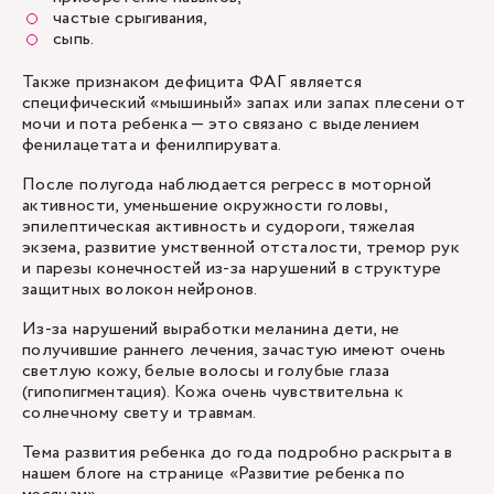
частые срыгивания,
сыпь.
Также признаком дефицита ФАГ является
специфический «мышиный» запах или запах плесени от
мочи и пота ребенка — это связано с выделением
фенилацетата и фенилпирувата.
После полугода наблюдается регресс в моторной
активности, уменьшение окружности головы,
эпилептическая активность и судороги, тяжелая
экзема, развитие умственной отсталости, тремор рук
и парезы конечностей из-за нарушений в структуре
защитных волокон нейронов.
Из-за нарушений выработки меланина дети, не
получившие раннего лечения, зачастую имеют очень
светлую кожу, белые волосы и голубые глаза
(гипопигментация). Кожа очень чувствительна к
солнечному свету и травмам.
Тема развития ребенка до года подробно раскрыта в
нашем блоге на странице
«Развитие ребенка по