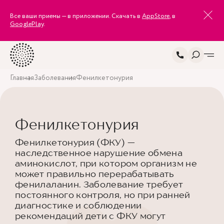
Все ваши приемы — в приложении. Скачать в
AppStore
, в
GooglePlay
.
Главная
Заболевания
Фенилкетонурия
Фенилкетонурия
Фенилкетонурия (ФКУ) —
наследственное нарушение обмена
аминокислот, при котором организм не
может правильно перерабатывать
фенилаланин. Заболевание требует
постоянного контроля, но при ранней
диагностике и соблюдении
рекомендаций дети с ФКУ могут