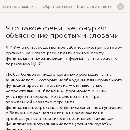
ноз и профилактика
Обратная связь
Вопросы и ответы
Что такое фенилкетонурия:
объяснение простыми словами
ФКУ — это наследственное заболевание, при котором
организм не может расщеплять аминокислоту
фенилаланин из-за дефицита фермента, что ведет к
поражению ЦНС.
Любая белковая пища в организме распадается на
аминокислоты, которые необходимы для нормального
функционирования организма — они выступают
«строительными блоками», формируют мышцы,
участвуют в выработке гормонов и т.д. При
врожденной нехватке фермента
фенилаланингидроксилазы фенилаланин, поступающий
с белком, не расщепляется, а накапливается и
преобразуется в токсичные соединения, такие как
фенилпировиноградная кислота (фенилпируват) и
фенилацетат.