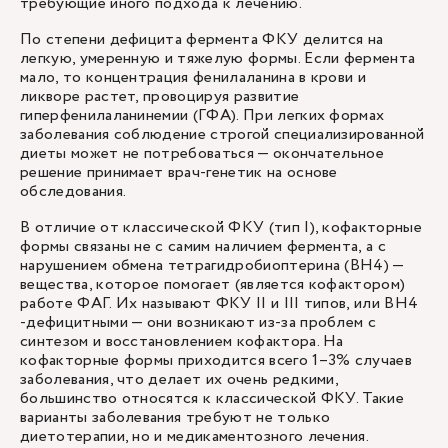
требующие иного подхода к лечению.
По степени дефицита фермента ФКУ делится на
легкую, умеренную и тяжелую формы. Если фермента
мало, то концентрация фенилаланина в крови и
ликворе растет, провоцируя развитие
гиперфенилаланинемии (ГФА). При легких формах
заболевания соблюдение строгой специализированной
диеты может не потребоваться — окончательное
решение принимает врач-генетик на основе
обследования.
В отличие от классической ФКУ (тип I), кофакторные
формы связаны не с самим наличием фермента, а с
нарушением обмена тетрагидробиоптерина (BH4) —
вещества, которое помогает (является кофактором)
работе ФАГ. Их называют ФКУ II и III типов, или BH4
-дефицитными — они возникают из-за проблем с
синтезом и восстановлением кофактора. На
кофакторные формы приходится всего 1–3% случаев
заболевания, что делает их очень редкими,
большинство относятся к классической ФКУ. Такие
варианты заболевания требуют не только
диетотерапии, но и медикаментозного лечения.