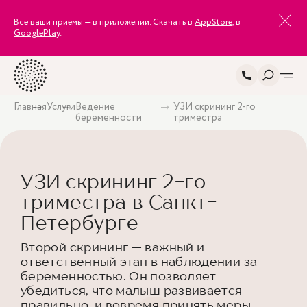
Все ваши приемы — в приложении. Скачать в
AppStore
, в
GooglePlay
.
Главная
Услуги
Ведение
УЗИ скрининг 2-го
беременности
триместра
УЗИ скрининг 2-го
триместра в Санкт-
Петербурге
Второй скрининг — важный и
ответственный этап в наблюдении за
беременностью. Он позволяет
убедиться, что малыш развивается
правильно, и вовремя принять меры,