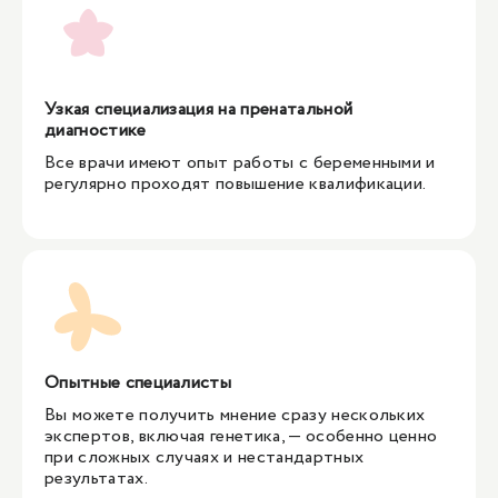
УЗИ 18-21недели беременности, д.м.н./главный
специалист/руководитель направления
16 700 ₽
Узкая специализация на пренатальной
диагностике
УЗИ 18-21недели беременности, к.м.н./доцент/
Все врачи имеют опыт работы с беременными и
ведущий специалист
регулярно проходят повышение квалификации.
12 000 ₽
УЗИ при сроке 18-21неделя при многоплодной
беременности
13 100 ₽
УЗИ при сроке 18-21неделя при многоплодной
Опытные специалисты
беременности, к.м.н./доцент/ведущий специалист
Вы можете получить мнение сразу нескольких
17 900 ₽
экспертов, включая генетика, — особенно ценно
при сложных случаях и нестандартных
результатах.
1
/
2