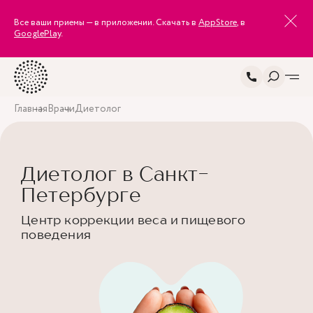
Все ваши приемы — в приложении. Скачать в
AppStore
, в
GooglePlay
.
Главная
Врачи
Диетолог
Диетолог в Санкт-
Петербурге
Центр коррекции веса и пищевого
поведения